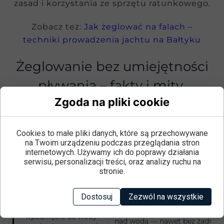
zasad i korzystania ze sprzętu ratunkowego.
Zobacz też:
Jak żeglować na falach –
techniki prowadzenia jachtu na Bałtyku
Żeglowanie bez umiejętności
pływania – fakty i mity
Zgoda na pliki cookie
Mit
Fakt
Cookies to małe pliki danych, które są przechowywane
„Egzaminator każe mi
na Twoim urządzeniu podczas przeglądania stron
Brak sprawdzianu pływackiego
wskoczyć do wody i
internetowych. Używamy ich do poprawy działania
PZŻ ocenia wyłącznie wied
przepłynąć określony
serwisu, personalizacji treści, oraz analizy ruchu na
umiejętność manewrowania j
dystans, żeby zaliczyć
stronie.
przez cały kurs zostajesz na po
kurs".
Dostosuj
Zezwól na wszystkie
„Jeśli nie umiem
Kamizelka ratunkowa automa
pływać, to po
odwraca Cię na plecy i utrzym
wpadnięciu do wody
nad wodą — nawet bez żadnego