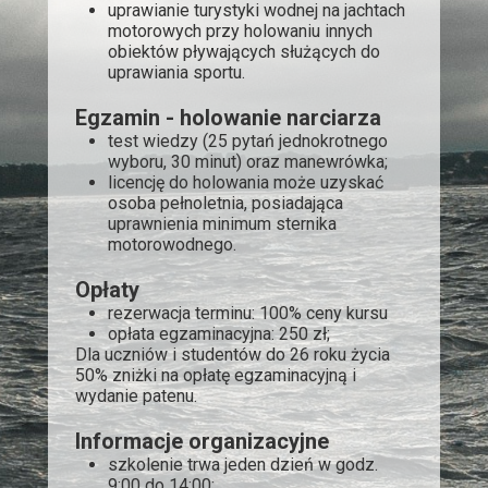
uprawianie turystyki wodnej na jachtach
motorowych przy holowaniu innych
obiektów pływających służących do
uprawiania sportu.
Egzamin - holowanie narciarza
test wiedzy (25 pytań jednokrotnego
wyboru, 30 minut) oraz manewrówka;
licencję do holowania może uzyskać
osoba pełnoletnia, posiadająca
uprawnienia minimum sternika
motorowodnego.
Opłaty
rezerwacja terminu: 100% ceny kursu
opłata egzaminacyjna: 250 zł;
Dla uczniów i studentów do 26 roku życia
50% zniżki na opłatę egzaminacyjną i
wydanie patenu.
Informacje organizacyjne
szkolenie trwa jeden dzień w godz.
9:00 do 14:00;