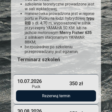
szkolenie teoretyczne prowadzone jest
w sali wykładowej;
manewrówka prowadzona jest w rejonie
portu w Pucku na łodzi hybrydowej
typu
RIB
o dł. 4,70 m, wyposażonej w silnik
przyczepny YAMAHA 50 KM. lub na
jachcie motorowym
Merry Fisher 635
z silnikiem stacjonarnym YANMAR
88KM;
bezpośrednio po szkoleniu
przeprowadzany jest egzamin;
Terminarz szkoleń
10.07.2026
350 zł
Puck
Rezerwuj termin
30.08.2026