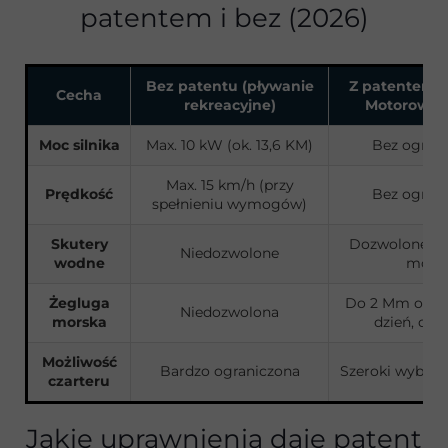
patentem i bez (2026)
Bez patentu (pływanie
Z patentem S
Cecha
rekreacyjne)
Motorowo
Moc silnika
Max. 10 kW (ok. 13,6 KM)
Bez ogran
Max. 15 km/h (przy
Prędkość
Bez ogran
spełnieniu wymogów)
Skutery
Dozwolone be
Niedozwolone
wodne
mocy
Żegluga
Do 2 Mm od b
Niedozwolona
morska
dzień, do 
Możliwość
Bardzo ograniczona
Szeroki wybór 
czarteru
Jakie uprawnienia daje patent