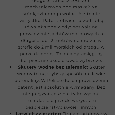
długość. Chcesz 200 koni
mechanicznych pod maską? Na
śródlądziu droga wolna. Ale to nie
wszystko! Patent otwiera przed Tobą
również słone wody: pozwala na
prowadzenie jachtów motorowych o
długości do 12 metrów na morzu, w
strefie do 2 mil morskich od brzegu w
porze dziennej. To idealny zasięg, by
bezpiecznie eksplorować wybrzeże.
Skutery wodne bez tajemnic:
Skuter
wodny to najszybszy sposób na dawkę
adrenaliny. W Polsce do ich prowadzenia
patent jest absolutnie wymagany. Bez
niego ryzykujesz nie tylko wysoki
mandat, ale przede wszystkim
bezpieczeństwo swoje i innych.
Łatwiejszy czarter:
Firmy czarterowe w