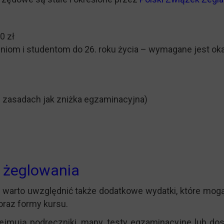
0 zł
zniom i studentom do 26. roku życia – wymagane jest oka
h zasadach jak zniżka egzaminacyjna)
 żeglowania
warto uwzględnić także dodatkowe wydatki, które mogą 
 oraz formy kursu.
ejmują podręczniki, mapy, testy egzaminacyjne lub dos