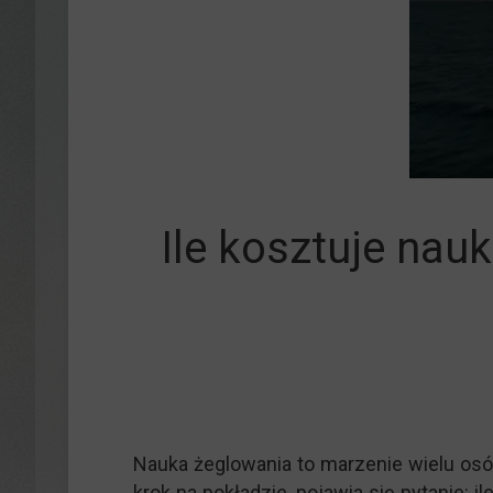
Manewrowan
Ile kosztuje nau
Nauka żeglowania to marzenie wielu osób
krok na pokładzie, pojawia się pytanie: 