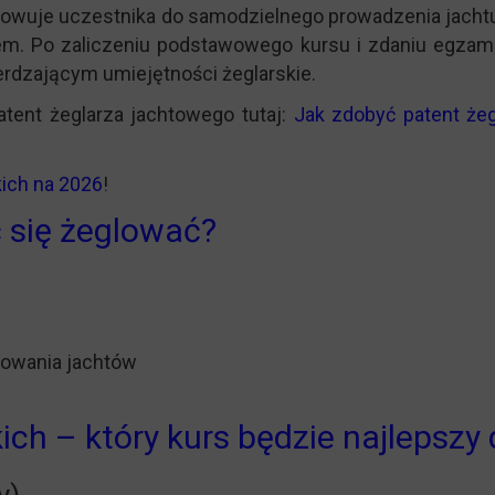
gotowuje uczestnika do samodzielnego prowadzenia jachtu
m. Po zaliczeniu podstawowego kursu i zdaniu egzami
erdzającym umiejętności żeglarskie.
tent żeglarza jachtowego tutaj:
Jak zdobyć patent że
kich na 2026
!
 się żeglować?
erowania jachtów
ch – który kurs będzie najlepszy 