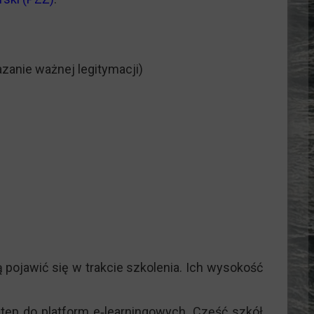
zanie ważnej legitymacji)
pojawić się w trakcie szkolenia. Ich wysokość
tęp do platform e‑learningowych. Część szkół