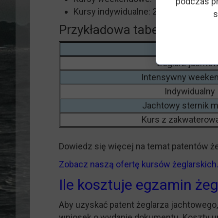
podczas pr
Kursy indywidualne: 2200–3500 zł
s
Przykładowa tabela kosztów
Rodzaj kursu
Żeglarz jachto
Intensywny weeke
Indywidualny
Jachtowy sternik 
Kurs z zakwaterow
Dowiedz się więcej na temat patentów że
Zobacz naszą ofertę kursów żeglarskich
Ile kosztuje egzamin żeg
Aby uzyskać patent żeglarza jachtowego,
wniosek o wydanie dokumentu. Koszty ur