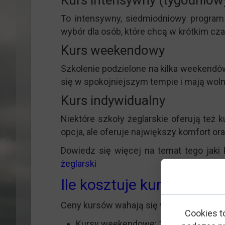
Kurs intensywny (tygodniow
To intensywny, siedmiodniowy program
wybór dla osób, które chcą w krótkim cza
Kurs weekendowy
Szkolenie podzielone na kilka weekendów
się w spokojniejszym tempie i mają wol
Kurs indywidualny
Niektóre szkoły żeglarskie oferują też 
opcja, ale oferuje największy komfort or
Dowiedz się więcej na temat tego jaki
żeglarski
Ile kosztuje kurs na pat
Ceny kursów wahają się w zależności od lo
Cookies t
Kursy weekendowe: 1390–1800 zł