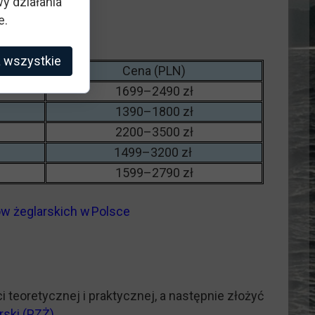
y działania
e.
 wszystkie
Cena (PLN)
1699–2490 zł
1390–1800 zł
2200–3500 zł
1499–3200 zł
1599–2790 zł
ów żeglarskich w Polsce
teoretycznej i praktycznej, a następnie złożyć
rski (PZŻ)
.