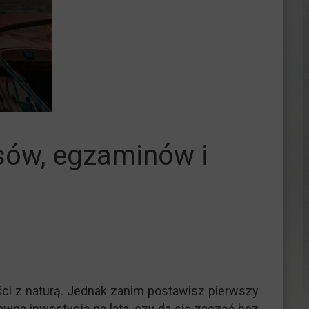
rsów, egzaminów i
ści z naturą. Jednak zanim postawisz pierwszy
owna inwestycja na lata, czy da się zacząć bez