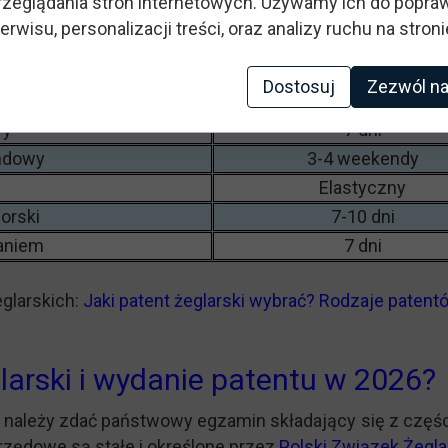
zeglądania stron internetowych. Używamy ich do popraw
erwisu, personalizacji treści, oraz analizy ruchu na stroni
:
Dostosuj
Zezwól na
Czas trwania
wy
7 dni
ndowy
3-4 weekendy
Elastyczny
morski
7-10 dni
aniem
7 dni
glarskich:
Jaki patent żeglarski wybrać? Rodzaje patent
.
larski i wydanie patentu w 2026?
 należy zdać państwowy egzamin składający się z części 
zędowe są stałe i określone przez
Polski Związek Żegla