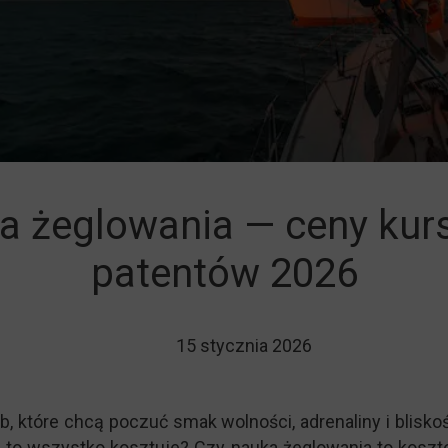
ie jachtem
ka żeglowania — ceny ku
patentów 2026
15 stycznia 2026
, które chcą poczuć smak wolności, adrenaliny i blisko
ile to wszystko kosztuje? Czy nauka żeglowania to koszt