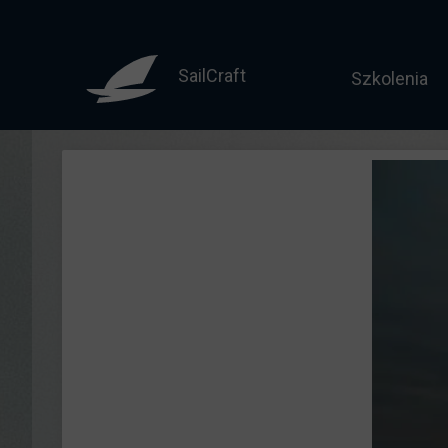
SailCraft
Szkolenia
Sternik mo
Motorowodny
Licencja do
Żeglarz jac
Żeglarz ja
Jachtowy st