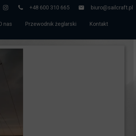
+48 600 310 665
biuro@sailcraft.pl
O nas
Przewodnik żeglarski
Kontakt