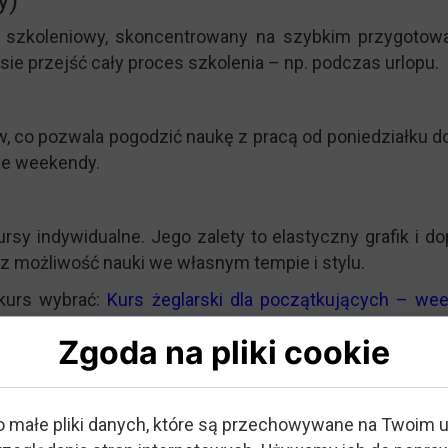
y)
 szkoleniowy, skoncentrowany na szybkim przygotowan
sie przejść cały proces szkolenia – np. podczas urlopu.
, co pozwala pogodzić naukę z pracą od poniedziałku do 
ne weekendy.
kursy indywidualne. Jego zalety to elastyczny grafik i 
az możliwość nauki we własnym tempie i stylu.
 kurs wybrać:
Kurs żeglarski dla początkujących – we
Zgoda na pliki cookie
ent żeglarza jachtowego?
kalizacji, czasu trwania i standardu. Średnie ceny to:
o małe pliki danych, które są przechowywane na Twoim 