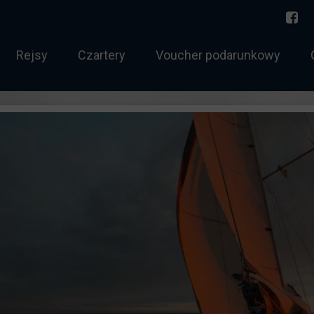
Rejsy
Czartery
Voucher podarunkowy
torowodny
Norwegia 2026
 sternik morski
Bałtyk
 holowania
Rejs jednodniowy
htowy tygodniowy
Zachód Słońca
chtowy weekendowy
Twój rejs
ernik morski