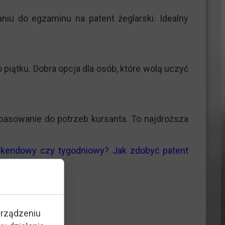
iu do egzaminu na patent żeglarski. Idealny
piątku. Dobra opcja dla osób, które wolą uczyć
dopasowanie do potrzeb kursanta. To najdroższa
ekendowy czy tygodniowy? Jak zdobyć patent
urządzeniu