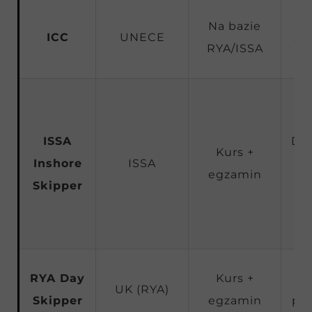
Na bazie
ICC
UNECE
za
RYA/ISSA
k
ISSA
Do 
Kurs +
Inshore
ISSA
2
egzamin
Skipper
RYA Day
Kurs +
D
UK (RYA)
Skipper
egzamin
prz