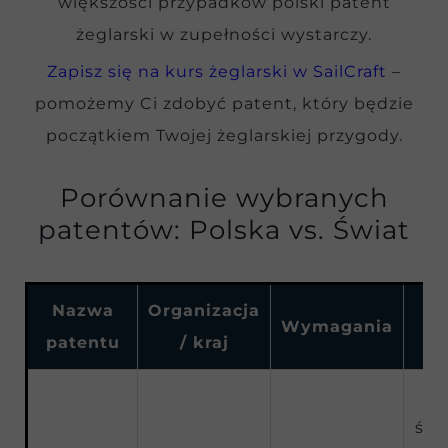
większości przypadków polski patent
żeglarski w zupełności wystarczy.
Zapisz się na kurs żeglarski w SailCraft
–
pomożemy Ci zdobyć patent, który będzie
początkiem Twojej żeglarskiej przygody.
Porównanie wybranych
patentów: Polska vs. Świat
Nazwa
Organizacja
Wymagania
patentu
/ kraj
up
śró