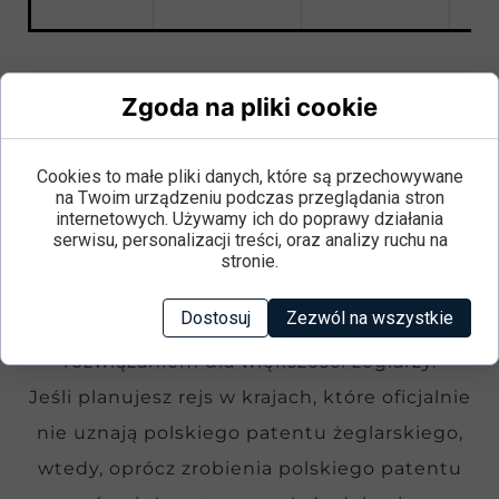
Który patent wybrać?
Zgoda na pliki cookie
Wybór dokumentu zależy od Twoich planów
Cookies to małe pliki danych, które są przechowywane
żeglarskich.
Dla rekreacyjnych rejsów po
na Twoim urządzeniu podczas przeglądania stron
internetowych. Używamy ich do poprawy działania
Polsce i większości miejsc za granicą w
serwisu, personalizacji treści, oraz analizy ruchu na
zupełności wystarczy polski patent
stronie.
żeglarski
. To legalne i szeroko akceptowane
Dostosuj
Zezwól na wszystkie
uprawnienia, które są idealnym
rozwiązaniem dla większości żeglarzy.
Jeśli planujesz rejs w krajach, które oficjalnie
nie uznają polskiego patentu żeglarskiego,
wtedy, oprócz zrobienia polskiego patentu