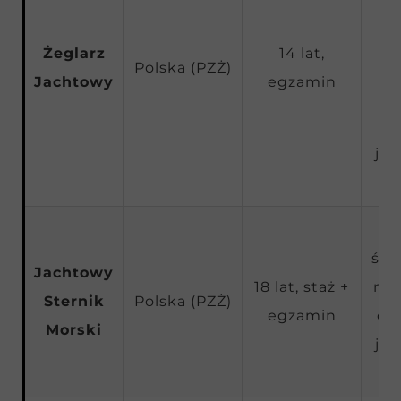
mo
Żeglarz
14 lat,
Polska (PZŻ)
br
Jachtowy
egzamin
d
jac
śró
Jachtowy
18 lat, staż +
mor
Sternik
Polska (PZŻ)
egzamin
og
Morski
jac