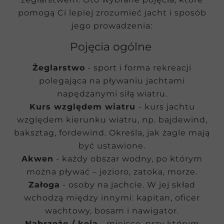
pomogą Ci lepiej zrozumieć jacht i sposób
jego prowadzenia:
Pojęcia ogólne
Żeglarstwo
- sport i forma rekreacji
polegająca na pływaniu jachtami
napędzanymi siłą wiatru.
Kurs względem wiatru
- kurs jachtu
względem kierunku wiatru, np. bajdewind,
baksztag, fordewind. Określa, jak żagle mają
być ustawione.
Akwen
- każdy obszar wodny, po którym
można pływać – jezioro, zatoka, morze.
Załoga
- osoby na jachcie. W jej skład
wchodzą między innymi: kapitan, oficer
wachtowy, bosam i nawigator.
Nabrzeże / keja
- miejsce, przy którym