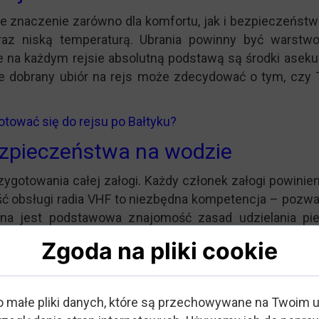
znaczenie zarówno dla komfortu, jak i bezpieczeństwa
az niską temperaturą. Ubrania powinny być warstwo
 że na każdym rejsie absolutną podstawą są środki asek
 dobrany ubiór na rejs może zdecydować o tym, czy 
otować się do rejsu po Bałtyku?
ezpieczeństwa na wodzie
gotowania całej załogi. Każdy członek załogi powinien 
ność obsługi radia VHF to niezbędna kompetencja – poz
na jest podstawowa znajomość zasad udzielania pie
ie wtedy, gdy załoga nie jest gotowa.
Zgoda na pliki cookie
rogi i przepisów żeglugi
ją przepisy, których nieznajomość może mieć poważne ko
o małe pliki danych, które są przechowywane na Twoim 
lu nieporozumień między jednostkami. Każdy żeglarz p