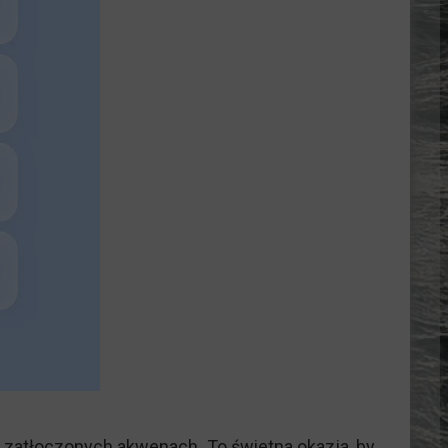
 zatłoczonych akwenach. To świetna okazja, by