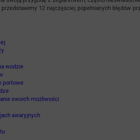
 przedstawimy 12 najczęściej popełnianych błędów pr
ej
zy
na wodzie
ów
y portowe
odze
ianie swoich możliwości
jach awaryjnych
tu