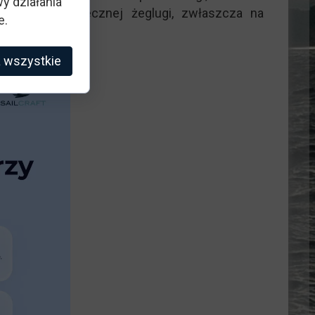
y działania
wnej i bezpiecznej żeglugi, zwłaszcza na
e.
 wszystkie