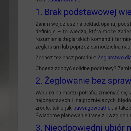
1. Brak podstawowej wie
Zanim wejdziesz na pokład, opanuj pods
definicje – to wiedza, która może zad
rozumienia żeglarskich komend i termino
żeglarskim lub poprzez samodzielną na
Zobacz też nasz poradnik:
Żeglarstwo dl
Chcesz zdobyć solidne podstawy? Zamias
2. Żeglowanie bez spra
Warunki na morzu potrafią zmieniać się 
najczęstszych i najgroźniejszych błęd
źródła, takie jak
passageweather
, a tak
Świadome planowanie trasy z uwzględni
3. Nieodpowiedni ubiór n