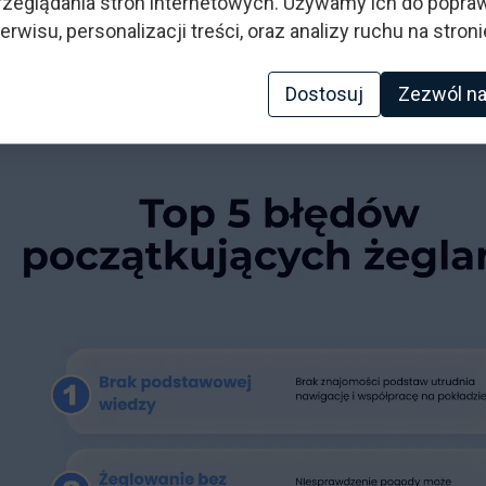
zeglądania stron internetowych. Używamy ich do popraw
zasad manewrów bezpieczeństwa. To podstawa spra
erwisu, personalizacji treści, oraz analizy ruchu na stroni
Dostosuj
Zezwól na