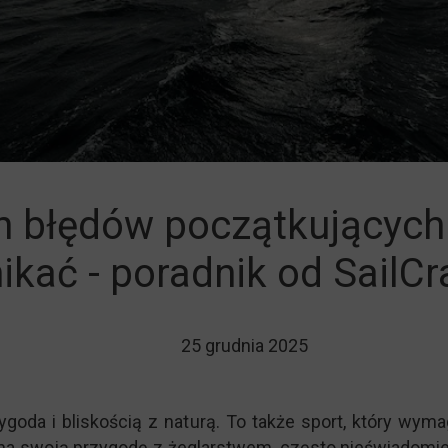
ie jachtem
 błędów początkujących ż
ikać - poradnik od SailCr
25 grudnia 2025
ygoda i bliskością z naturą. To także sport, który wym
na swoją przygodę z żeglarstwem, często nieświadomie p