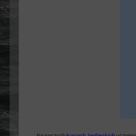
Na naszych
kursach żeglarskich
uczymy, 