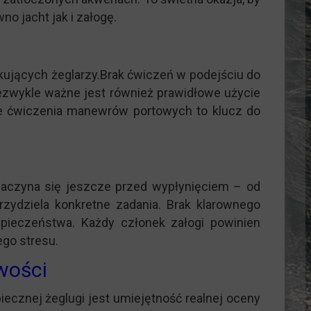
o jacht jak i załogę.
kujących żeglarzy.Brak ćwiczeń w podejściu do
iezwykle ważne jest również prawidłowe użycie
rne ćwiczenia manewrów portowych to klucz do
e zaczyna się jeszcze przed wypłynięciem – od
rzydziela konkretne zadania. Brak klarownego
pieczeństwa. Każdy członek załogi powinien
ego stresu.
wości
cznej żeglugi jest umiejętność realnej oceny