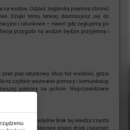
 na wodzie. Odzież żeglarska powinna chronić
we. Dzięki temu łatwiej dostosujesz się do
uracyjne i ratunkowe – nawet gdy żeglujemy po
Twoja przygoda na wodzie będzie przyjemna i
znać plan ratunkowy. Musi też wiedzieć, gdzie
wala na szybkie wezwanie pomocy i komunikację
rwszej pomocy na jachcie. Nieprzewidziane
nsekwencje. To właśnie brak tej wiedzy często
urządzeniu
owinien znać podstawowe prawo drogi, rozumieć