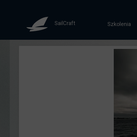
SailCraft
Szkolenia
Sternik mo
Motorowodny
Licencja do
Żeglarz jac
Żeglarz ja
Jachtowy st