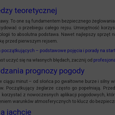
dzy teoretycznej
tawy. To one są fundamentem bezpiecznego żeglowania. T
ecydować o przebiegu całego rejsu. Umiejętność korzy
logii to absolutna podstawa. Nawet najlepszy sprzęt ni
ukę przed pierwszym rejsem.
a początkujących – podstawowe pojęcia i porady na star
t uczyć się na własnych błędach, zacznij od
profesjona
wdzania prognozy pogody
w ciągu minut – od słońca po gwałtowne burze i silny w
ów. Początkujący żeglarze często go popełniają. Prz
że korzystać z nowoczesnych aplikacji pogodowych, któr
eniem warunków atmosferycznych to klucz do bezpiecz
a jachcie