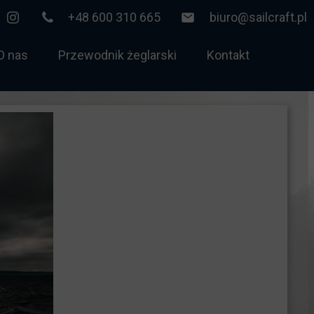
+48 600 310 665
biuro@sailcraft.pl
O nas
Przewodnik żeglarski
Kontakt