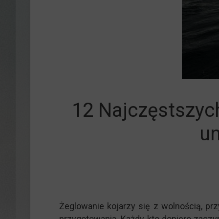
Manewrowan
12 Najczęstszych
un
Żeglowanie kojarzy się z wolnością, prz
przygotowania. Każdy, kto dopiero zaczy