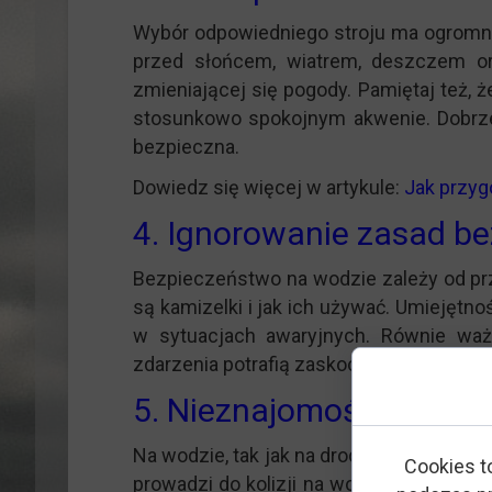
Wybór odpowiedniego stroju ma ogromne 
przed słońcem, wiatrem, deszczem or
zmieniającej się pogody. Pamiętaj też,
stosunkowo spokojnym akwenie. Dobrze
bezpieczna.
Dowiedz się więcej w artykule:
Jak przyg
4. Ignorowanie zasad b
Bezpieczeństwo na wodzie zależy od przy
są kamizelki i jak ich używać. Umiejęt
w sytuacjach awaryjnych. Równie waż
zdarzenia potrafią zaskoczyć – szczególn
5. Nieznajomość prawa d
Na wodzie, tak jak na drodze, obowiązu
Cookies t
prowadzi do kolizji na wodzie oraz wie