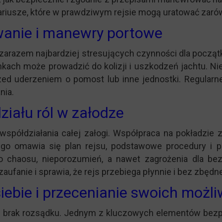
riusze, które w prawdziwym rejsie mogą uratować zarówn
wanie i manewry portowe
arazem najbardziej stresujących czynności dla począt
nkach może prowadzić do kolizji i uszkodzeń jachtu. N
przed uderzeniem o pomost lub inne jednostki. Regula
nia.
działu ról w załodze
 i współdziałania całej załogi. Współpraca na pokładzi
rego omawia się plan rejsu, podstawowe procedury i p
 chaosu, nieporozumień, a nawet zagrożenia dla bez
zaufanie i sprawia, że rejs przebiega płynnie i bez zbędn
ebie i przecenianie swoich możli
 brak rozsądku. Jednym z kluczowych elementów bezpie