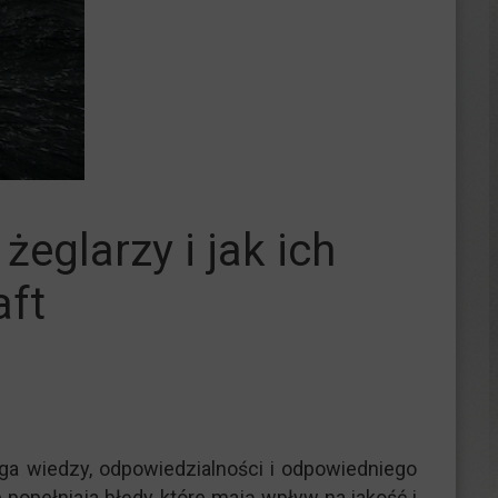
eglarzy i jak ich
aft
aga wiedzy, odpowiedzialności i odpowiedniego
opełniaja błędy, które mają wpływ na jakość i