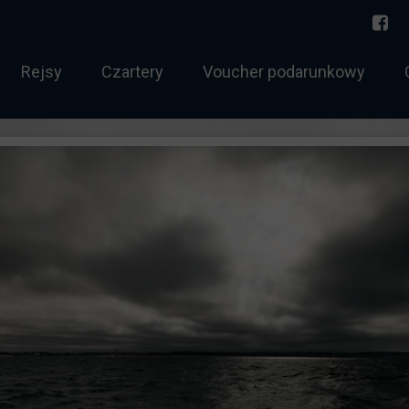
Rejsy
Czartery
Voucher podarunkowy
torowodny
Norwegia 2026
 sternik morski
Bałtyk
 holowania
Rejs jednodniowy
htowy tygodniowy
Zachód Słońca
chtowy weekendowy
Twój rejs
ernik morski