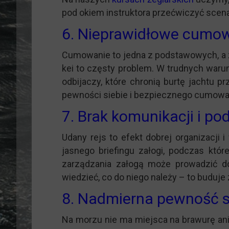
pod okiem instruktora przećwiczyć scena
6. Nieprawidłowe cumo
Cumowanie to jedna z podstawowych, a z
kei to częsty problem. W trudnych waru
odbijaczy, które chronią burtę jachtu 
pewności siebie i bezpiecznego cumowa
7. Brak komunikacji i po
Udany rejs to efekt dobrej organizacji
jasnego briefingu załogi, podczas któ
zarządzania załogą może prowadzić do
wiedzieć, co do niego należy – to buduje 
8. Nadmierna pewność si
Na morzu nie ma miejsca na brawurę ani