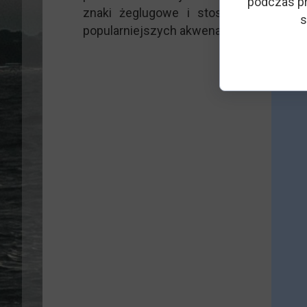
podczas pr
znaki żeglugowe i stosować się do 
s
popularniejszych akwenach.