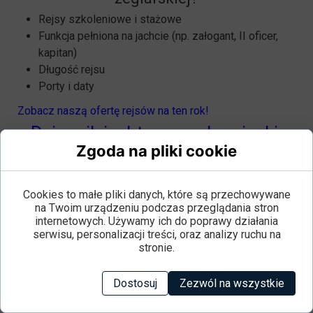
Rejsy szkoleniowe i stażowe
Funkcja pełniona na jachcie (np. załogant, II oficer,
kapitan)
Długość rejsu
Porty i daty
Zobacz naszą ofertę rejsów na ten rok!
Dziennik jachtowy – obowiązki,
Zgoda na pliki cookie
zakres wpisów i odpowiedzialność
kapitana
Cookies to małe pliki danych, które są przechowywane
na Twoim urządzeniu podczas przeglądania stron
Formalne wymagania i wzór
internetowych. Używamy ich do poprawy działania
serwisu, personalizacji treści, oraz analizy ruchu na
podstawowych wpisów
stronie.
Dziennik jachtowy musi zawierać:
datę, godzinę, pozycję,
Dostosuj
Zezwól na wszystkie
warunki pogodowe,