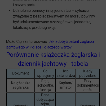
i nazwą portu.
Udzielenie pomocy innej jednostce – sytuacje
związane z bezpieczeństwem na morzu powinny
być udokumentowane szczegółowo: jednostka,
lokalizacja, przebieg akcji.
Może Cię zainteresować:
Jak zdobyć patent żeglarza
jachtowego w Polsce i dlaczego warto?
Porównanie książeczka żeglarska i
dziennik jachtowy - tabela
Co
Kto
Kiedy
Dokument
wpisujemy
zatwierdza
potrzebne
Rejs,
Przy
Książeczka
Kapitan/
jednostka,
dokumentacji
żeglarska
armator
funkcja
stażu
Dane
dotyczące
rejsu,