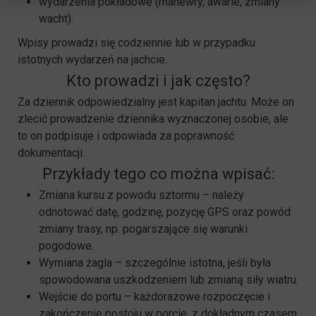
wydarzenia pokładowe (manewry, awarie, zmiany
wacht).
Wpisy prowadzi się codziennie lub w przypadku
istotnych wydarzeń na jachcie.
Kto prowadzi i jak często?
Za dziennik odpowiedzialny jest kapitan jachtu. Może on
zlecić prowadzenie dziennika wyznaczonej osobie, ale
to on podpisuje i odpowiada za poprawność
dokumentacji.
Przykłady tego co można wpisać:
Zmiana kursu z powodu sztormu – należy
odnotować datę, godzinę, pozycję GPS oraz powód
zmiany trasy, np. pogarszające się warunki
pogodowe.
Wymiana żagla – szczególnie istotna, jeśli była
spowodowana uszkodzeniem lub zmianą siły wiatru.
Wejście do portu – każdorazowe rozpoczęcie i
zakończenie postoju w porcie, z dokładnym czasem