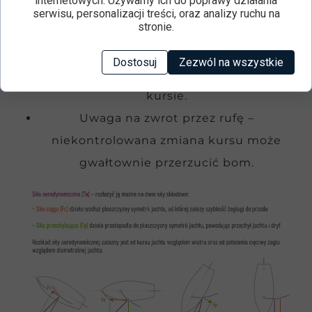
internetowych. Używamy ich do poprawy działania
zawietrzną – ustawiony zgodnie z
serwisu, personalizacji treści, oraz analizy ruchu na
stronie.
kierunkiem wiatru.
Miecz można częściowo unieść – opór
Dostosuj
Zezwól na wszystkie
boczny ma mniejsze znaczenie na tym
kursie.
Uwaga na zwrot przez rufę –
niekontrolowana zmiana kursu może
gwałtownie przerzucić bom.