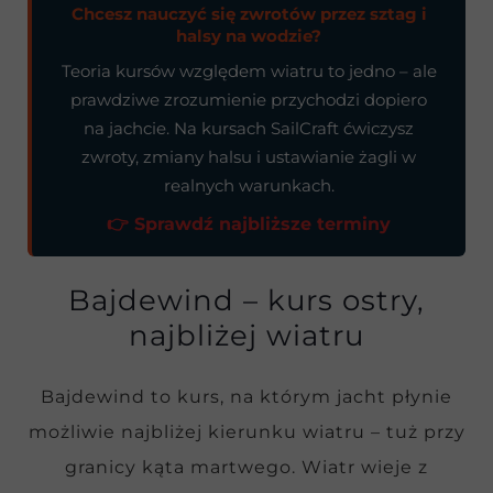
Chcesz nauczyć się zwrotów przez sztag i
halsy na wodzie?
Teoria kursów względem wiatru to jedno – ale
prawdziwe zrozumienie przychodzi dopiero
na jachcie. Na kursach SailCraft ćwiczysz
zwroty, zmiany halsu i ustawianie żagli w
realnych warunkach.
👉 Sprawdź najbliższe terminy
Bajdewind – kurs ostry,
najbliżej wiatru
Bajdewind to kurs, na którym jacht płynie
możliwie najbliżej kierunku wiatru – tuż przy
granicy kąta martwego. Wiatr wieje z