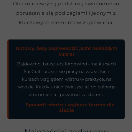
Oba manewry są podstawą swobodnego
poruszania się pod żaglami i jednym z
kluczowych elementów żeglowania.
Gotowy, żeby poprowadzić jacht na każdym
kursie?
Bajdewind, baksztag, fordewind – na kursach
SailCraft uczysz się pracy na wszystkich
kursach względem wiatru w praktyce, na
wodzie. Każdy z nich ćwiczysz aż do pełnego
zrozumienia i pewności za sterem.
👉
Sprawdź ofertę i wybierz termin dla
siebie