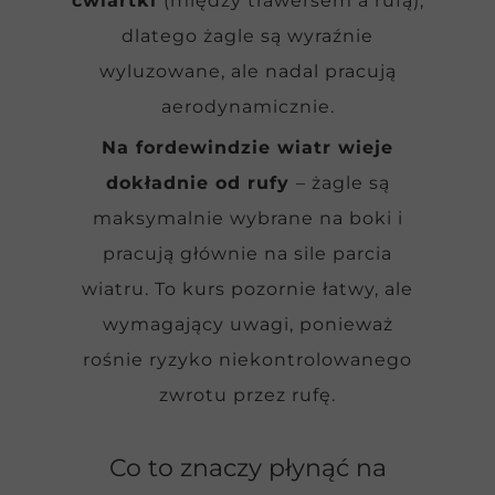
ćwiartki
(między trawersem a rufą),
dlatego żagle są wyraźnie
wyluzowane, ale nadal pracują
aerodynamicznie.
Na fordewindzie wiatr wieje
dokładnie od rufy
– żagle są
maksymalnie wybrane na boki i
pracują głównie na sile parcia
wiatru. To kurs pozornie łatwy, ale
wymagający uwagi, ponieważ
rośnie ryzyko niekontrolowanego
zwrotu przez rufę.
Co to znaczy płynąć na