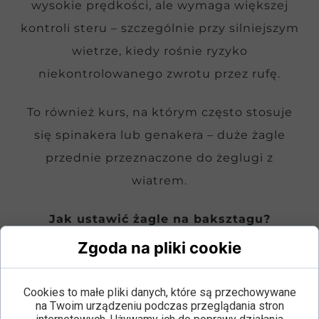
wysokie prędkości, ale wymaga większej
kontroli steru – szczególnie przy silniejszym
wietrze, kiedy rośnie ryzyko
niekontrolowanego zwrotu przez rufę.
To również kurs, na którym często stosuje
się spinakera lub genakera – duże żagle
przednie przeznaczone do żeglugi z
wiatrem.
Jak ustawić żagle na baksztagu?
Zgoda na pliki cookie
Szoty są mocno luzowane – żagle
wychodzą daleko od osi jachtu.
Cookies to małe pliki danych, które są przechowywane
Bom pracuje swobodnie na burtę
na Twoim urządzeniu podczas przeglądania stron