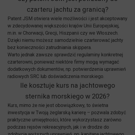
czarteru jachtu za granicą?
Patent JSM otwiera wiele możliwości i jest akceptowany
w zdecydowanej większości krajów Unii Europejskiej,
m.in. w Chorwacji, Grecji, Hiszpanii czy we Włoszech.
Dzięki niemu możesz samodzielnie czarterować jachty
bez konieczności zatrudniania skippera.
Warto jednak zawsze sprawdzić regulaminy konkretnej
czarterowni, ponieważ niektóre firmy mogą wymagać
dodatkowych dokumentów, np. potwierdzenia uprawnień
radiowych SRC lub doświadczenia morskiego.
Ile kosztuje kurs na jachtowego
sternika morskiego w 2026?
Kurs, mimo że nie jest obowiązkowy, to świetna
inwestycja w Twoją żeglarską karierę – pozwala zdobyć
praktyczne umiejętności, które wykorzystasz zarówno
podczas rejsów rekreacyjnych, jak i w drodze do
zdobycia wyższych uprawnień, np. kapitana jachtowego.