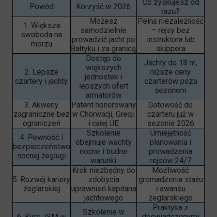
Co zyskujesz od
Powód
Korzyść w 2026
razu?
Możesz
Pełna niezależność
1. Większa
samodzielnie
– rejsy bez
swoboda na
prowadzić jacht po
instruktora lub
morzu
Bałtyku i za granicą
skippera
Dostęp do
Jachty do 18 m,
większych
2. Lepsze
niższe ceny
jednostek i
czartery i jachty
czarterów poza
lepszych ofert
sezonem
armatorów
3. Akweny
Patent honorowany
Gotowość do
zagraniczne bez
w Chorwacji, Grecji
czarteru już w
ograniczeń
i całej UE
sezonie 2026
Szkolenie
Umiejętność
4. Pewność i
obejmuje wachty
planowania i
bezpieczeństwo
nocne i trudne
prowadzenia
nocnej żeglugi
warunki
rejsów 24/7
Krok niezbędny do
Możliwość
5. Rozwój kariery
zdobycia
gromadzenia stażu
żeglarskiej
uprawnień kapitana
i awansu
jachtowego
żeglarskiego
Praktyka z
Szkolenie w
6. Kurs JSM w
doświadczonymi