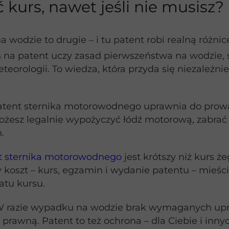
 kurs, nawet jeśli nie musisz?
 wodzie to drugie – i tu patent robi realną różnic
rs na patent uczy zasad pierwszeństwa na wodzie,
orologii. To wiedza, która przyda się niezależnie 
atent sternika motorowodnego uprawnia do prow
żesz legalnie wypożyczyć łódź motorową, zabrać r
.
t sternika motorowodnego
jest krótszy niż kurs ż
koszt – kurs, egzamin i wydanie patentu – mieści 
matu kursu.
 W razie wypadku na wodzie brak wymaganych up
prawną. Patent to też ochrona – dla Ciebie i inn