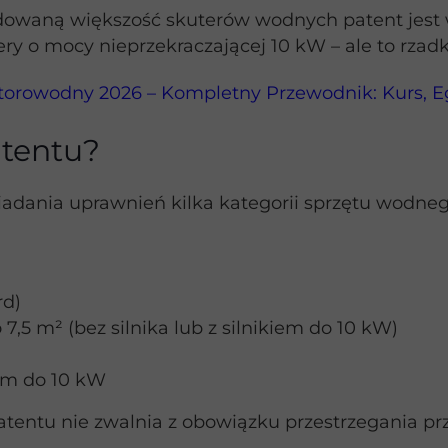
ydowaną większość skuterów wodnych patent jest
ery o mocy nieprzekraczającej 10 kW – ale to rzad
torowodny 2026 – Kompletny Przewodnik: Kurs, Eg
atentu?
iadania uprawnień kilka kategorii sprzętu wodne
rd)
7,5 m² (bez silnika lub z silnikiem do 10 kW)
nym do 10 kW
tentu nie zwalnia z obowiązku przestrzegania pr