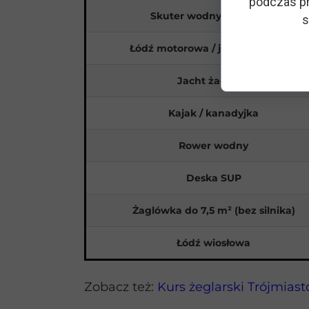
podczas pr
Skuter wodny (do 10 kW)
s
Łódź motorowa / jacht motorowy
Jacht żaglowy
Kajak / kanadyjka
Rower wodny
Deska SUP
Żaglówka do 7,5 m² (bez silnika)
Łódź wiosłowa
Zobacz też:
Kurs żeglarski Trójmiast