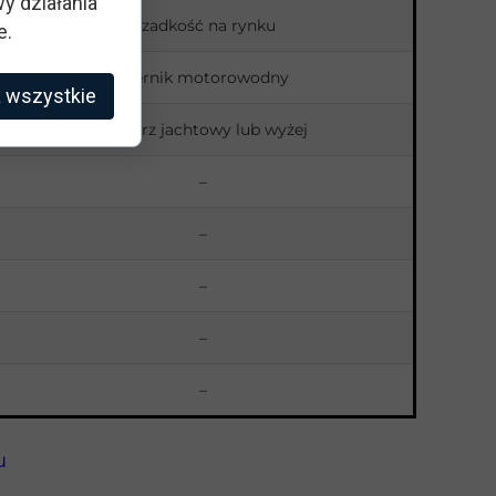
y działania
Rzadkość na rynku
e.
Sternik motorowodny
 wszystkie
Żeglarz jachtowy lub wyżej
–
–
–
–
–
u