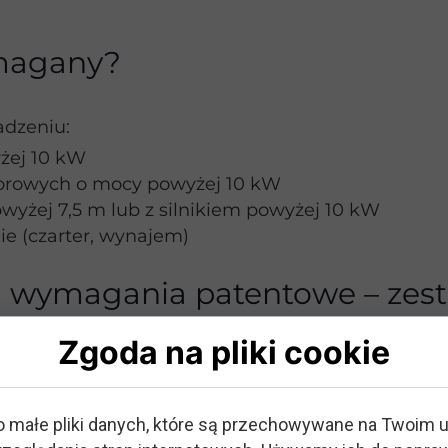
ymagany?
adzeniu:
żej 10 kW
torowych o mocy powyżej 10 kW
wyżej 7,5 m lub z silnikiem powyżej 10 kW
e (czarter, wynajem)
a wymagania patentowe – zes
Zgoda na pliki cookie
Patent wymagany?
o małe pliki danych, które są przechowywane na Twoim 
Tak