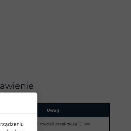
tawienie
Uwagi
urządzeniu
Większość modeli przekracza 10 kW