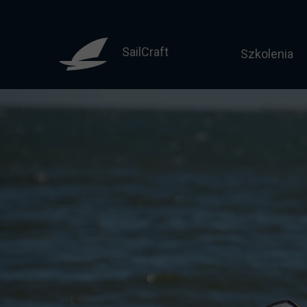
SailCraft
Szkolenia
Sternik mo
Motorowodny
Licencja do
Żeglarz jac
Żeglarz ja
Jachtowy st