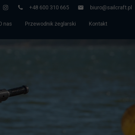
+48 600 310 665
biuro@sailcraft.pl
O nas
Przewodnik żeglarski
Kontakt