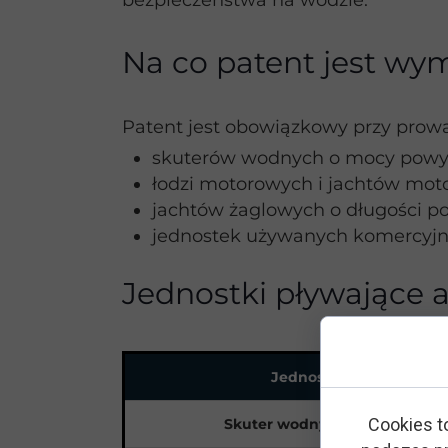
bezpieczeństwa na wodzie.
Na co patent jest w
Patent jest obowiązkowy przy prow
skuterów wodnych o mocy powy
łodzi motorowych i jachtów mo
jachtów żaglowych o długości po
jednostek używanych komercyjni
Jednostki pływające 
Jednostka
Cookies t
Skuter wodny (typowy)