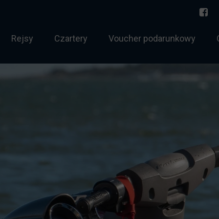
Rejsy
Czartery
Voucher podarunkowy
torowodny
Norwegia 2026
 sternik morski
Bałtyk
 holowania
Rejs jednodniowy
htowy tygodniowy
Zachód Słońca
chtowy weekendowy
Twój rejs
ernik morski