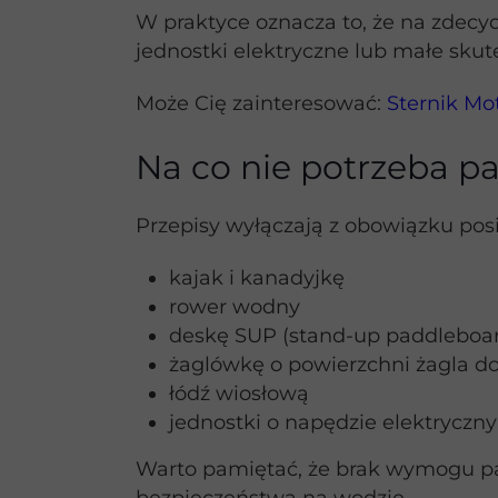
W praktyce oznacza to, że na zdec
jednostki elektryczne lub małe skut
Może Cię zainteresować:
Sternik Mo
Na co nie potrzeba p
Przepisy wyłączają z obowiązku pos
kajak i kanadyjkę
rower wodny
deskę SUP (stand-up paddleboa
żaglówkę o powierzchni żagla do 
łódź wiosłową
jednostki o napędzie elektrycz
Warto pamiętać, że brak wymogu pa