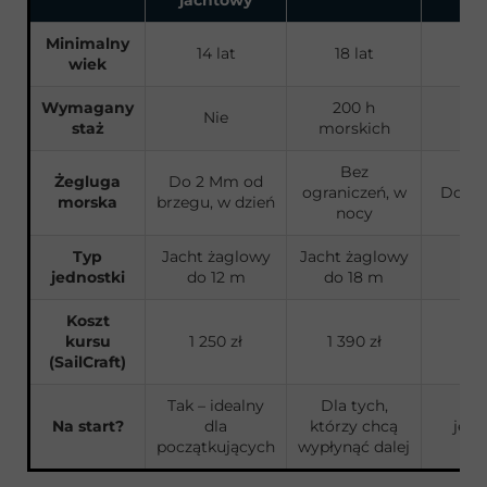
jachtowy
Minimalny
14 lat
18 lat
wiek
Wymagany
200 h
Nie
staż
morskich
Bez
Żegluga
Do 2 Mm od
ograniczeń, w
Do 2 
morska
brzegu, w dzień
nocy
Typ
Jacht żaglowy
Jacht żaglowy
jednostki
do 12 m
do 18 m
Koszt
kursu
1 250 zł
1 390 zł
(SailCraft)
Tak – idealny
Dla tych,
Tak 
Na start?
dla
którzy chcą
jedn
początkujących
wypłynąć dalej
ch