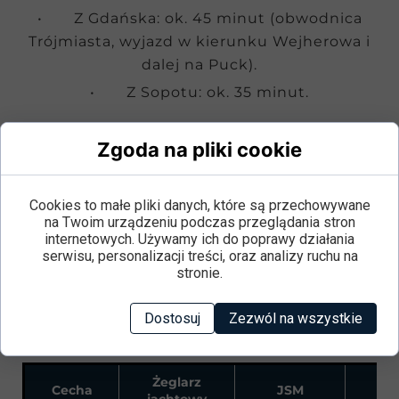
• Z Gdańska: ok. 45 minut (obwodnica
Trójmiasta, wyjazd w kierunku Wejherowa i
dalej na Puck).
• Z Sopotu: ok. 35 minut.
Zgoda na pliki cookie
Dostępna jest też komunikacja publiczna –
pociąg do Redy lub Wejherowa, a stamtąd
autobus do Pucka. Jest to wygodna opcja
Cookies to małe pliki danych, które są przechowywane
dla kursantów przyjeżdżających bez
na Twoim urządzeniu podczas przeglądania stron
internetowych. Używamy ich do poprawy działania
samochodu.
serwisu, personalizacji treści, oraz analizy ruchu na
stronie.
Porównanie patentów – który
wybrać na start?
Dostosuj
Zezwól na wszystkie
Żeglarz
Cecha
JSM
St