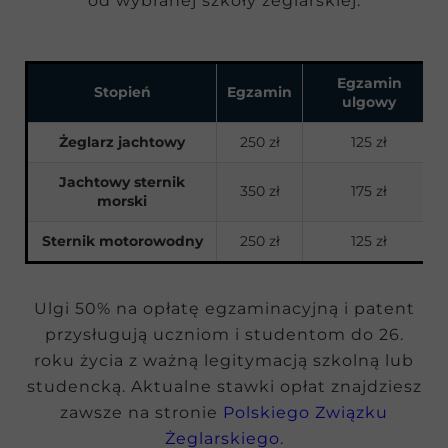
od wybranej szkoły żeglarskiej:
Egzamin
Stopień
Egzamin
ulgowy
Żeglarz jachtowy
250 zł
125 zł
Jachtowy sternik
350 zł
175 zł
morski
Sternik motorowodny
250 zł
125 zł
Ulgi 50% na opłatę egzaminacyjną i patent
przysługują uczniom i studentom do 26.
roku życia z ważną legitymacją szkolną lub
studencką. Aktualne stawki opłat znajdziesz
zawsze na stronie
Polskiego Związku
Żeglarskiego
.