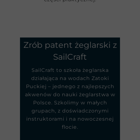
Zrób patent żeglarski z
SailCraft
SailCraft to szkoła żeglarska
działająca na wodach Zatoki
Puckiej – jednego z najlepszych
akwenów do nauki żeglarstwa w
Polsce. Szkolimy w małych
grupach, z doświadczonymi
instruktorami i na nowoczesnej
flocie.