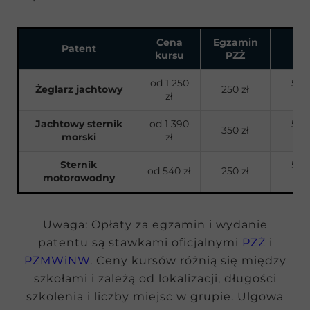
Cena
Egzamin
Wy
Patent
kursu
PZŻ
pa
od 1 250
50 z
Żeglarz jachtowy
250 zł
zł
ul
Jachtowy sternik
od 1 390
50 z
350 zł
morski
zł
ul
Sternik
50 z
od 540 zł
250 zł
motorowodny
ul
Uwaga: Opłaty za egzamin i wydanie
patentu są stawkami oficjalnymi
PZŻ
i
PZMWiNW
. Ceny kursów różnią się między
szkołami i zależą od lokalizacji, długości
szkolenia i liczby miejsc w grupie. Ulgowa