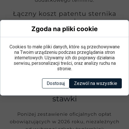
dodatkowego terminu.
Łączny koszt patentu sternika
motorowodnego
Zgoda na pliki cookie
540 zł (kurs) + 250 zł (egzamin) = od 790 zł
Cookies to małe pliki danych, które są przechowywane
na Twoim urządzeniu podczas przeglądania stron
Sprawdź terminy kursu sternika
internetowych. Używamy ich do poprawy działania
motorowodnego →
serwisu, personalizacji treści, oraz analizy ruchu na
stronie.
Opłaty egzaminacyjne i
Dostosuj
Zezwól na wszystkie
wydanie patentu – oficjalne
stawki
Poniżej zestawienie oficjalnych opłat
obowiązujących w 2026 roku, niezależnych