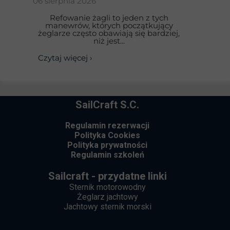
06 sierpnia 2026
Refowanie żagli to jeden z tych
manewrów, których początkujący
żeglarze często obawiają się bardziej,
niż jest...
Czytaj więcej ›
SailCraft S.C.
Regulamin rezerwacji
Polityka Cookies
Polityka prywatności
Regulamin szkoleń
Sailcraft - przydatne linki
Sternik motorowodny
Żeglarz jachtowy
Jachtowy sternik morski