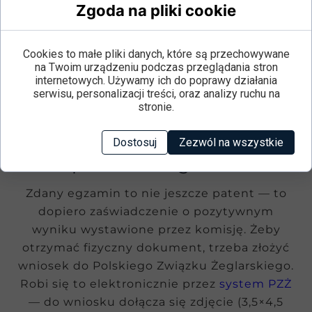
Zgoda na pliki cookie
Liczba pytań
75
75 +
Czas na teorię
90 minut
Cookies to małe pliki danych, które są przechowywane
na Twoim urządzeniu podczas przeglądania stron
Wynik zaliczający
65/75
65/75 +
internetowych. Używamy ich do poprawy działania
serwisu, personalizacji treści, oraz analizy ruchu na
Powtórzenie manewru
Tak (jednokrotnie)
stronie.
Jacht egzaminacyjny
Slup min. 5,5 m
Jac
Dostosuj
Zezwól na wszystkie
Co po zdaniu egzaminu?
Zdany egzamin to nie jeszcze patent — to
dopiero zaświadczenie o pozytywnym
wyniku wystawione przez komisję. Żeby
otrzymać fizyczny dokument, trzeba złożyć
wniosek do Polskiego Związku Żeglarskiego.
Robi się to elektronicznie przez
system PZŻ
— do wniosku dołącza się zdjęcie (3,5×4,5