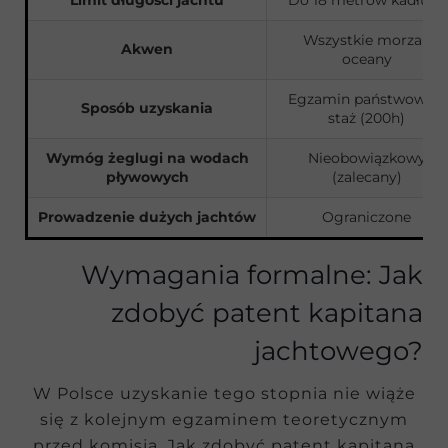
Limit długości jachtu
Do 18 metrów kadłuba
Wszystkie morza i
Akwen
oceany
Egzamin państwowy +
Sposób uzyskania
staż (200h)
Wymóg żeglugi na wodach
Nieobowiązkowy
pływowych
(zalecany)
Prowadzenie dużych jachtów
Ograniczone
Wymagania formalne: Jak
zdobyć patent kapitana
jachtowego?
W Polsce uzyskanie tego stopnia nie wiąże
się z kolejnym egzaminem teoretycznym
przed komisją. Jak zdobyć patent kapitana