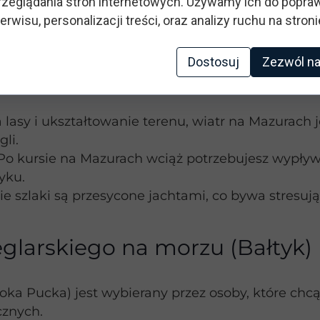
zeglądania stron internetowych. Używamy ich do popraw
ieć portów pozwala na wykonanie wielu powtórze
erwisu, personalizacji treści, oraz analizy ruchu na stroni
 które obawiają się choroby morskiej. Woda jest za
egracja przy ognisku to niezaprzeczalny urok jezio
Dostosuj
Zezwól na
 lasy i ukształtowanie terenu, wiatr na Mazurach j
li.
Po kursie na Mazurach wciąż potrzebujesz wypływ
yku.
e szlaki są przesycone jachtami, co bywa stresuj
eglarskiego na morzu (Bałtyk)
toka Pucka) jest wybierany przez osoby, które chc
cznych.