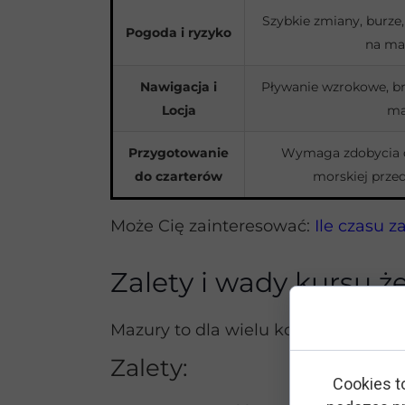
Szybkie zmiany, burze
Pogoda i ryzyko
na ma
Nawigacja i
Pływanie wzrokowe, br
Locja
ma
Przygotowanie
Wymaga zdobycia d
do czarterów
morskiej prze
Może Cię zainteresować:
Ile czasu 
Zalety i wady kursu 
Mazury to dla wielu kolebka żeglar
Zalety:
Cookies t