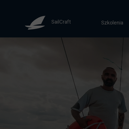
SailCraft
Szkolenia
Sternik mo
Motorowodny
Licencja do
Żeglarz jac
Żeglarz ja
Jachtowy st