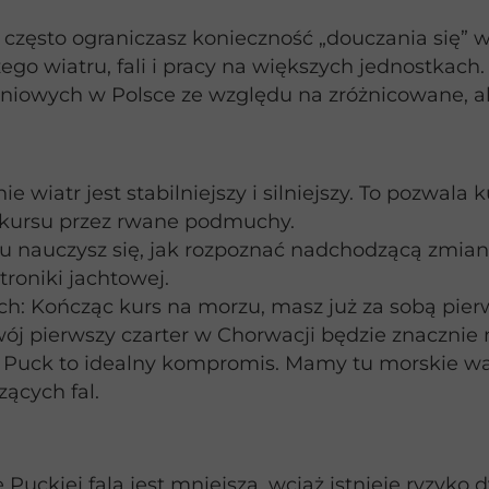
 często ograniczasz konieczność „douczania się” w 
go wiatru, fali i pracy na większych jednostkach
leniowych w Polsce ze względu na zróżnicowane, a
 wiatr jest stabilniejszy i silniejszy. To pozwala
 kursu przez rwane podmuchy.
u nauczysz się, jak rozpoznać nadchodzącą zmian
troniki jachtowej.
h: Kończąc kurs na morzu, masz już za sobą pierw
ój pierwszy czarter w Chorwacji będzie znacznie m
 Puck to idealny kompromis. Mamy tu morskie waru
ących fal.
uckiej fala jest mniejsza, wciąż istnieje ryzyko 