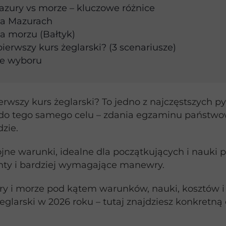
azury vs morze – kluczowe różnice
na Mazurach
na morzu (Bałtyk)
ierwszy kurs żeglarski? (3 scenariusze)
e wyboru
erwszy kurs żeglarski? To jedno z najczęstszych p
 do tego samego celu – zdania egzaminu państ
zie.
jne warunki, idealne dla początkujących i nauki p
achty i bardziej wymagające manewry.
i morze pod kątem warunków, nauki, kosztów i re
żeglarski w 2026 roku – tutaj znajdziesz konkretn