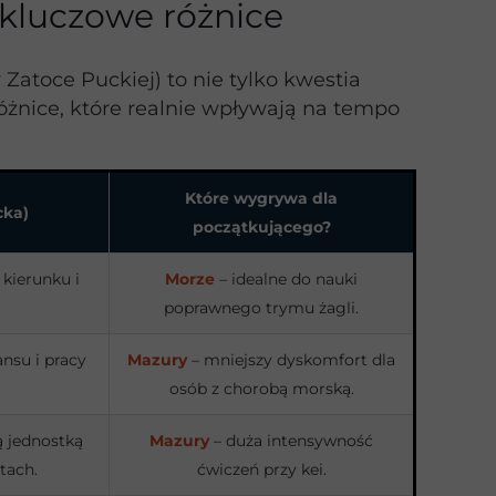
 kluczowe różnice
atoce Puckiej) to nie tylko kwestia
óżnice, które realnie wpływają na tempo
Które wygrywa dla
cka)
początkującego?
 kierunku i
Morze
– idealne do nauki
poprawnego trymu żagli.
nsu i pracy
Mazury
– mniejszy dyskomfort dla
osób z chorobą morską.
 jednostką
Mazury
– duża intensywność
tach.
ćwiczeń przy kei.