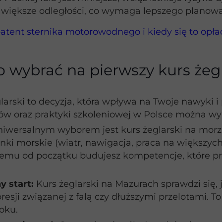
ą większe odległości, co wymaga lepszego planowa
patent sternika motorowodnego i kiedy się to opła
 wybrać na pierwszy kurs żegl
larski to decyzja, która wpływa na Twoje nawyki i
 oraz praktyki szkoleniowej w Polsce można wyró
niwersalnym wyborem jest kurs żeglarski na morz
nki morskie (wiatr, nawigacja, praca na większyc
emu od początku budujesz kompetencje, które p
 start:
Kurs żeglarski na Mazurach sprawdzi się, 
sji związanej z falą czy dłuższymi przelotami. To
oku.