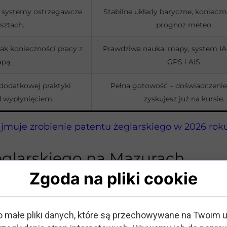
, systemy ostrzegawcze
Stabilne układy baryczne, konieczn
sztach.
prognoz meteo.
ak konieczności pracy z
Prawdziwa nauka: mapy, system IAL
pą.
GPS i AIS.
odatkowej praktyki
Pełna gotowość – doświadczenie
d wypłynięciem.
zyskujesz już na kursie.
zajmuje zrobienie patentu żeglarskiego w 2026 rok
żeglarskiego na Mazurach
Zgoda na pliki cookie
stwa. Czy jednak w 2026 roku wciąż są najlepszym
o małe pliki danych, które są przechowywane na Twoim 