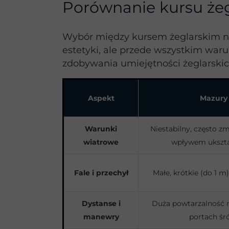
Porównanie kursu żeg
Wybór między kursem żeglarskim na 
estetyki, ale przede wszystkim war
zdobywania umiejętności żeglarskic
Aspekt
Mazury 
Warunki
Niestabilny, często z
wiatrowe
wpływem ukszta
Fale i przechył
Małe, krótkie (do 1 m
Dystanse i
Duża powtarzalność
manewry
portach śr