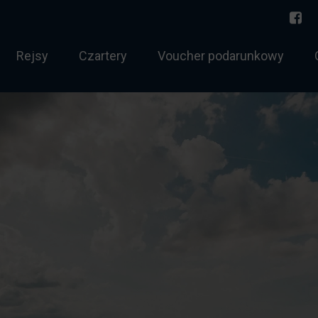
Rejsy
Czartery
Voucher podarunkowy
torowodny
Norwegia 2026
 sternik morski
Bałtyk
 holowania
Rejs jednodniowy
htowy tygodniowy
Zachód Słońca
chtowy weekendowy
Twój rejs
ernik morski