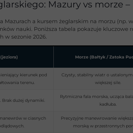
larskiego: Mazury vs morze –
Mazurach a kursem żeglarskim na morzu (np. w Z
unków nauki. Poniższa tabela pokazuje kluczowe r
h w sezonie 2026.
(jeziora)
Morze (Bałtyk / Zatoka Pu
mieniający kierunek pod
Czysty, stabilny wiatr o ustalonym
łtowania terenu.
większej sile.
Rytmiczna fala morska, ucząca bala
). Brak dużej dynamiki.
kadłuba.
 manewrów w ciasnych
Precyzyjne manewrowanie większą
ódlądowych.
morską w przestronnych por