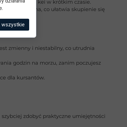
y działania
ń podejść do kei w krótkim czasie.
e.
zwyczaj spokojna, co ułatwia skupienie się
r.
 wszystkie
est zmienny i niestabilny, co utrudnia
ania godzin na morzu, zanim poczujesz
ące dla kursantów.
ą szybciej zdobyć praktyczne umiejętności