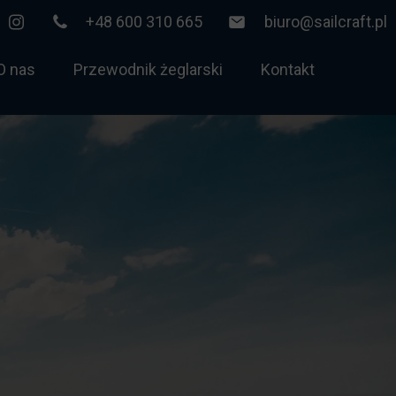
+48 600 310 665
biuro@sailcraft.pl
O nas
Przewodnik żeglarski
Kontakt