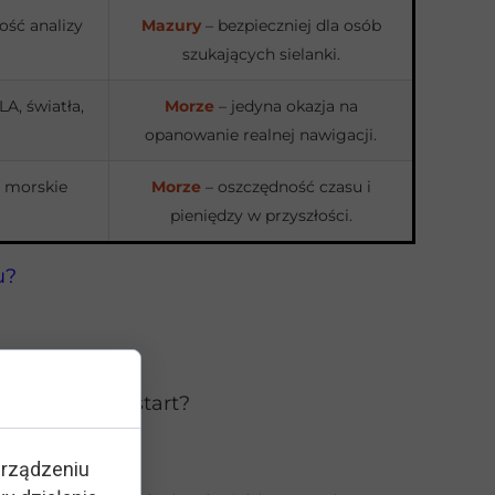
ość analizy
Mazury
– bezpieczniej dla osób
szukających sielanki.
A, światła,
Morze
– jedyna okazja na
opanowanie realnej nawigacji.
 morskie
Morze
– oszczędność czasu i
pieniędzy w przyszłości.
u?
 miejscem na start?
urządzeniu