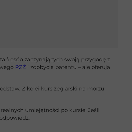
ytań osób zaczynających swoją przygodę z
wowego
PZŻ
i zdobycia patentu – ale oferują
odstaw. Z kolei kurs żeglarski na morzu
alnych umiejętności po kursie. Jeśli
ą odpowiedź.