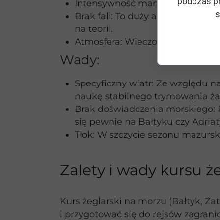
podczas pr
Intensywność manewrów: Gęsta s
s
Brak fali: To duży atut dla osób,
na teorii.
Atmosfera: Wieczorne szanty i int
Wady:
Specyficzny wiatr: Ze względu na
naukę stabilnego trymowania żag
Brak doświadczenia morskiego: 
się pewnie na Bałtyku czy Adriat
Tłok: W szczycie sezonu mazurski
Zalety i wady kursu ż
Kurs żeglarski na morzu (Bałtyk, Za
i przygotować się do rejsów zagrani