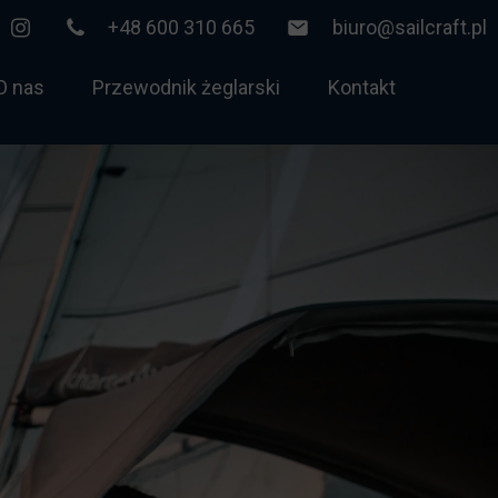
+48 600 310 665
biuro@sailcraft.pl
O nas
Przewodnik żeglarski
Kontakt