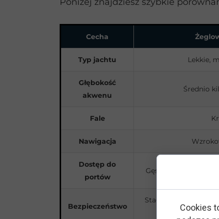
Poniżej znajdziesz szybkie porówna
Cecha
Żeglo
Typ jachtu
Lekkie, m
Głębokość
Średnio ki
akwenu
Fale
Kr
Nawigacja
Wzrokow
Dostęp do
Gęsta sieć portów i
portów
Stała bliskość lądu i
Bezpieczeństwo
Cookies t