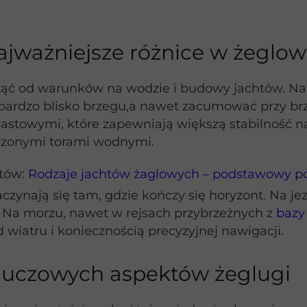
najważniejsze różnice w żeglo
ząć od warunków na wodzie i budowy jachtów. Na
bardzo blisko brzegu,a nawet zacumować przy brze
astowymi, które zapewniają większą stabilność na 
czonymi torami wodnymi.
htów:
Rodzaje jachtów żaglowych – podstawowy pod
ynają się tam, gdzie kończy się horyzont. Na jez
. Na morzu, nawet w rejsach przybrzeżnych z
bazy
d wiatru i koniecznością precyzyjnej nawigacji.
kluczowych aspektów żeglugi