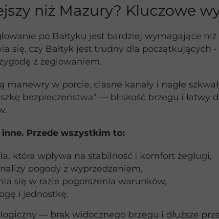
iejszy niż Mazury? Kluczowe w
wanie po Bałtyku jest bardziej wymagające niż na
a się, czy Bałtyk jest trudny dla początkujących
przygodę z żeglowaniem.
manewry w porcie, ciasne kanały i nagłe szkwały.
uszkę bezpieczeństwa” — bliskość brzegu i łatwy 
w.
inne. Przede wszystkim to:
la, która wpływa na stabilność i komfort żeglugi,
analizy pogody z wyprzedzeniem,
ia się w razie pogorszenia warunków,
ogę i jednostkę.
giczny — brak widocznego brzegu i dłuższe przel