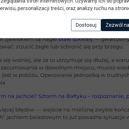
zeglądania stron internetowych. Używamy ich do popraw
erwisu, personalizacji treści, oraz analizy ruchu na stroni
 i Bałtyku – jakie umiejętno
Dostosuj
Zezwól na
czuwalne. Warunki pogodowe na Bałtyku i na Mazur
ym zjawiskiem są nagłe
białe szkwały
— gwałtowny, 
wać: zrzucić żagle lub schronić się przy brzegu.
ę wolniej, ale za to utrzymuje się dłużej, a waru
ci zacumowania w dowolnym miejscu, musisz wiedz
żeli jest w pobliżu. Operowanie jednostką w tru
ia
rm na jachcie? Sztorm na Bałtyku – rozpoznanie, 
ęcej błędów — wejście na mieliznę zwykle kończy
ch” jachtem balastowym to już poważna sytuacja 