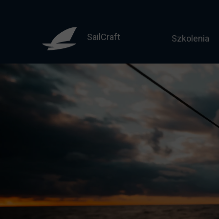
SailCraft
Szkolenia
Sternik mo
Motorowodny
Licencja do
Żeglarz jac
Żeglarz ja
Jachtowy st