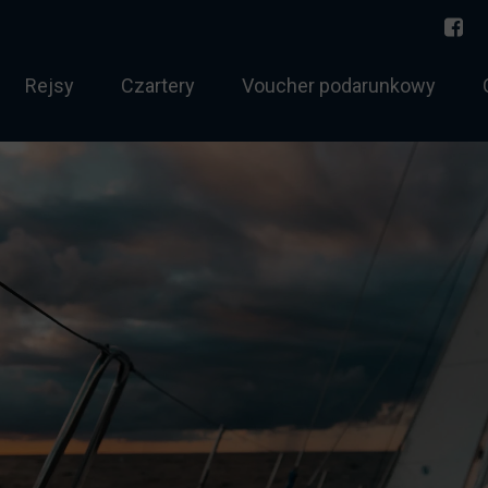
Rejsy
Czartery
Voucher podarunkowy
torowodny
Norwegia 2026
 sternik morski
Bałtyk
 holowania
Rejs jednodniowy
htowy tygodniowy
Zachód Słońca
chtowy weekendowy
Twój rejs
ernik morski