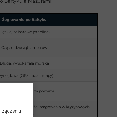
po Bałtyku a Mazurami:
Żeglowanie po Bałtyku
Ciężkie, balastowe (stabilne)
Często dziesiątki metrów
Długa, wysoka fala morska
zyrządowa (GPS, radar, mapy)
że odległości między portami
lności i umiejętności reagowania w kryzysowych
urządzeniu
sytuacjach.