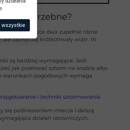
y działania
e.
ści są potrzebne?
 wszystkie
ach to w praktyce dwa zupełnie różne
ale zazwyczaj krótkotrwały wiatr. W
nki są bardziej wymagające. Jeśli
ieć jak przetrwać sztorm na wodzie albo
dnych warunkach pogodowych wymaga
przygotowanie i techniki sztormowania
 się podniesieniem miecza i dalszą
wymagająca działań ratowniczych.