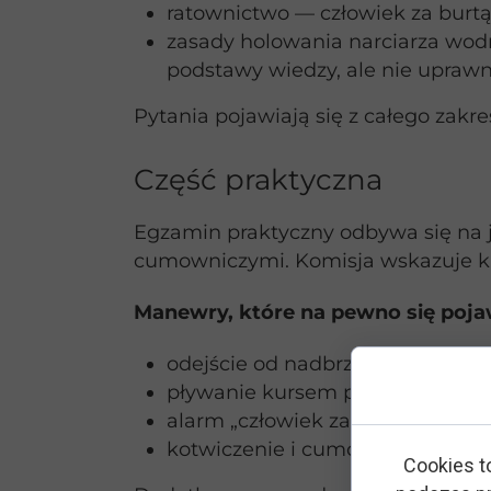
ratownictwo — człowiek za burt
zasady holowania narciarza wodn
podstawy wiedzy, ale nie uprawn
Pytania pojawiają się z całego zak
Część praktyczna
Egzamin praktyczny odbywa się n
cumowniczymi. Komisja wskazuje 
Manewry, które na pewno się poja
odejście od nadbrzeża i dojście 
pływanie kursem prostym i cyrku
alarm „człowiek za burtą"
kotwiczenie i cumowanie w róż
Cookies t