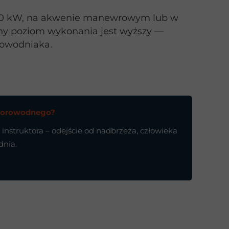
 60 kW, na akwenie manewrowym lub w
ny poziom wykonania jest wyższy —
rowodniaka.
otorowodnego?
nstruktora – odejście od nadbrzeża, człowieka
dnia.