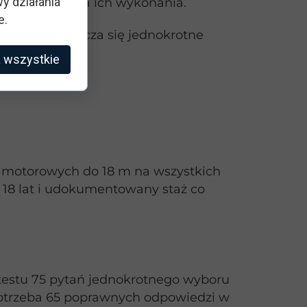
y działania
 egzekwowania ich wykonania.
e.
ntów. Dopuszcza się jednokrotne
 wszystkie
 motorowych do 18 m na wszystkich
 18 lat i udokumentowany staż co
 testu 75 pytań jednokrotnego wyboru
 potrzeba 65 poprawnych odpowiedzi w