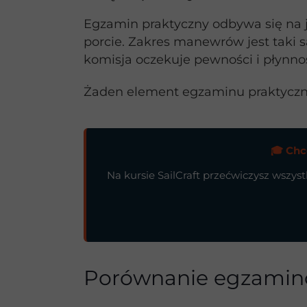
Egzamin praktyczny odbywa się na
porcie. Zakres manewrów jest taki
komisja oczekuje pewności i płynn
Żaden element egzaminu praktyczn
🎓 Chc
Na kursie SailCraft przećwiczysz wszy
Porównanie egzami