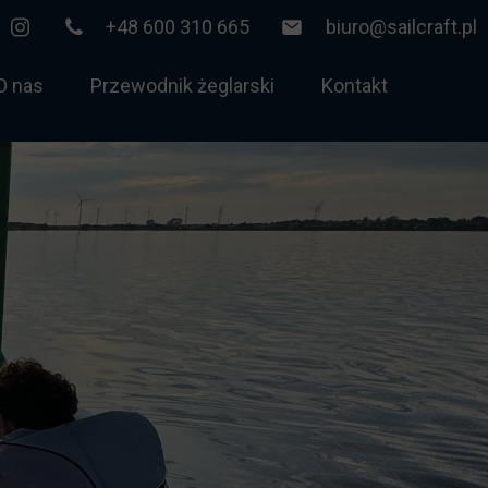
+48 600 310 665
biuro@sailcraft.pl
O nas
Przewodnik żeglarski
Kontakt