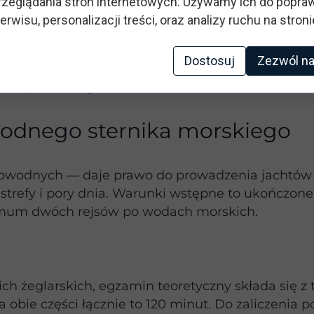
zeglądania stron internetowych. Używamy ich do popraw
anie załogą — umiejętność wydawania komend i
erwisu, personalizacji treści, oraz analizy ruchu na stroni
widłowe wykonanie wszystkich wskazanych eleme
wru.
Dostosuj
Zezwól na
 na patent żeglarski
odnego sternika morskiego
rowodnych — daje prawo do prowadzenia jachtów
strefy i pory dnia. Warunki wstępne to ukończone
nimum dwóch rejsów po wodach morskich.
ich żeglarskich, egzamin teoretyczny składa się z
a obie części łącznie to 120 minut. Do zaliczenia