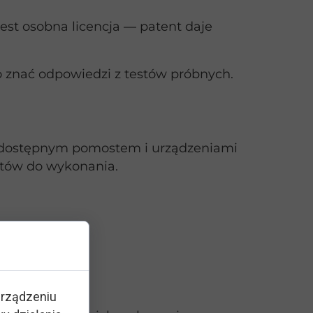
est osobna licencja — patent daje
o znać odpowiedzi z testów próbnych.
dostępnym pomostem i urządzeniami
tów do wykonania.
urządzeniu