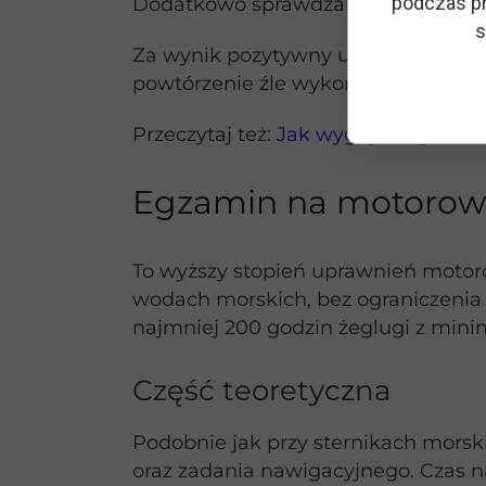
podczas pr
Dodatkowo sprawdzane jest kierow
s
Za wynik pozytywny uznaje się pra
powtórzenie źle wykonanego mane
Przeczytaj też:
Jak wygląda egzamin
Egzamin na motorow
To wyższy stopień uprawnień moto
wodach morskich, bez ograniczenia 
najmniej 200 godzin żeglugi z mi
Część teoretyczna
Podobnie jak przy sternikach morsk
oraz zadania nawigacyjnego. Czas n