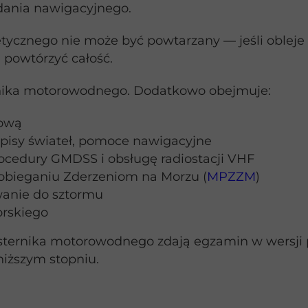
dania nawigacyjnego.
ycznego nie może być powtarzany — jeśli obleje 
 powtórzyć całość.
sternika motorowodnego. Dodatkowo obejmuje:
iową
spisy świateł, pomoce nawigacyjne
rocedury GMDSS i obsługę radiostacji VHF
obieganiu Zderzeniom na Morzu (
MPZZM
)
wanie do sztormu
orskiego
sternika motorowodnego zdają egzamin w wersji
iższym stopniu.