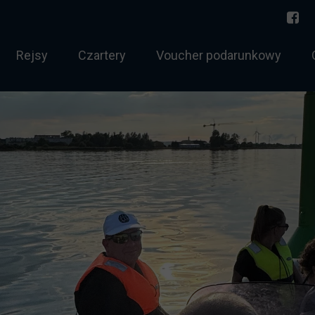
Rejsy
Czartery
Voucher podarunkowy
torowodny
Norwegia 2026
 sternik morski
Bałtyk
 holowania
Rejs jednodniowy
htowy tygodniowy
Zachód Słońca
chtowy weekendowy
Twój rejs
ernik morski