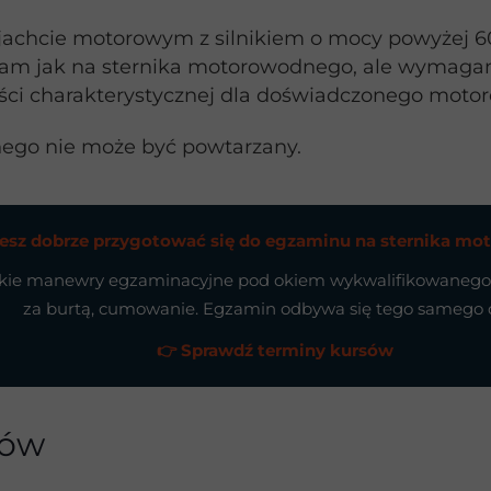
 jachcie motorowym z silnikiem o mocy powyżej
 sam jak na sternika motorowodnego, ale wymaga
ości charakterystycznej dla doświadczonego moto
ego nie może być powtarzany.
esz dobrze przygotować się do egzaminu na sternika m
stkie manewry egzaminacyjne pod okiem wykwalifikowanego i
za burtą, cumowanie. Egzamin odbywa się tego samego 
👉 Sprawdź terminy kursów
nów