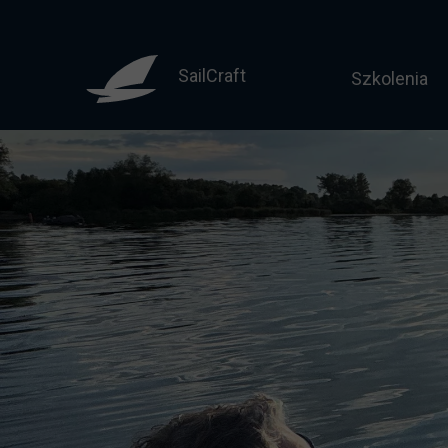
SailCraft
Szkolenia
Sternik mo
Motorowodny
Licencja do
Żeglarz jac
Żeglarz ja
Jachtowy st