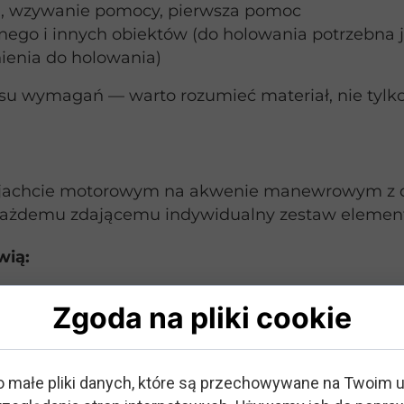
ą, wzywanie pomocy, pierwsza pomoc
ego i innych obiektów (do holowania potrzebna j
ienia do holowania)
resu wymagań — warto rozumieć materiał, nie tylk
a jachcie motorowym na akwenie manewrowym z 
każdemu zdającemu indywidualny zestaw elemen
wią:
do nadbrzeża
Zgoda na pliki cookie
lacja
nych warunkach
o małe pliki danych, które są przechowywane na Twoim 