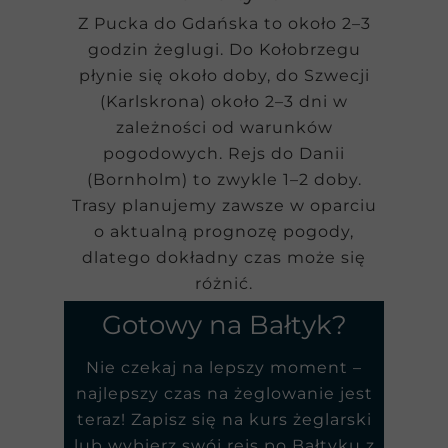
Z Pucka do Gdańska to około 2–3
godzin żeglugi. Do Kołobrzegu
płynie się około doby, do Szwecji
(Karlskrona) około 2–3 dni w
zależności od warunków
pogodowych. Rejs do Danii
(Bornholm) to zwykle 1–2 doby.
Trasy planujemy zawsze w oparciu
o aktualną prognozę pogody,
dlatego dokładny czas może się
różnić.
Gotowy na Bałtyk?
Nie czekaj na lepszy moment –
najlepszy czas na żeglowanie jest
teraz!
Zapisz się na kurs żeglarski
lub
wybierz swój rejs po Bałtyku
z