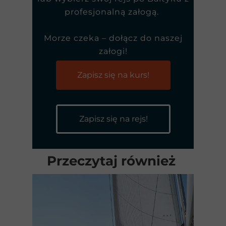
profesjonalną załogą.
Morze czeka – dołącz do naszej
załogi!
Zapisz się na kurs!
Zapisz się na rejs!
Przeczytaj również