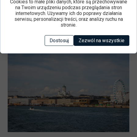
Cookies to małe pliki danych, które są przechowywane
na Twoim urządzeniu podczas przeglądania stron
Helsinki
– między chłodnym
internetowych. Używamy ich do poprawy działania
serwisu, personalizacji treści, oraz analizy ruchu na
Bałtykiem a ciepłym
stronie.
przyjęciem
Dostosuj
Zezwól na wszystkie