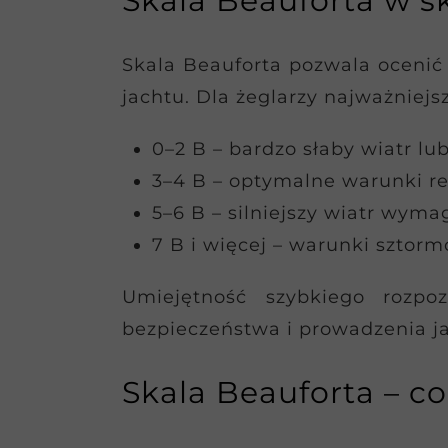
Skala Beauforta w sk
Skala Beauforta pozwala ocenić 
jachtu. Dla żeglarzy najważniejs
0–2 B – bardzo słaby wiatr lu
3–4 B – optymalne warunki re
5–6 B – silniejszy wiatr wyma
7 B i więcej – warunki sztor
Umiejętność szybkiego rozpo
bezpieczeństwa i prowadzenia ja
Skala Beauforta – co