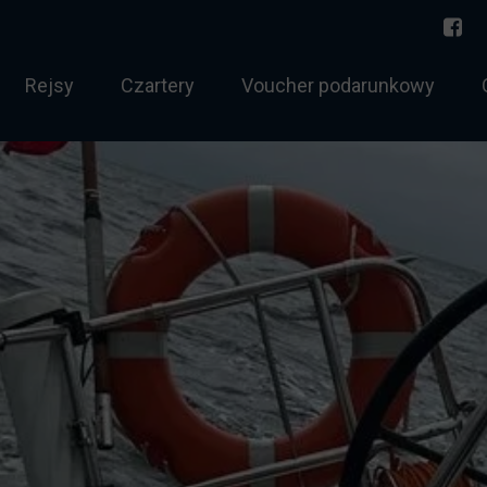
Rejsy
Czartery
Voucher podarunkowy
torowodny
Norwegia 2026
 sternik morski
Bałtyk
 holowania
Rejs jednodniowy
htowy tygodniowy
Zachód Słońca
chtowy weekendowy
Twój rejs
ernik morski