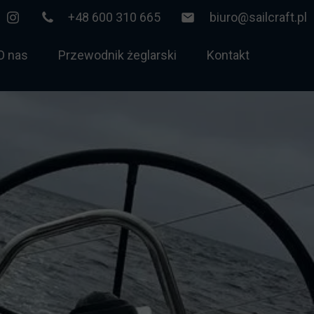
+48 600 310 665
biuro@sailcraft.pl
O nas
Przewodnik żeglarski
Kontakt