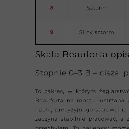
8
Sztorm
9
Silny sztorm
Skala Beauforta opi
Stopnie 0–3 B – cisza, 
To zakres, w którym żeglarstwo
Beauforta na morzu lustrzana
naukę precyzyjnego sterowania 
zaczyna stabilnie pracować, a
przechyłem. To najlepszy mome