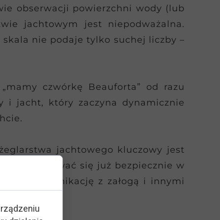
wie obserwacji powierzchni wody (lub
twie jachtowym jest niepodważalna.
kala nie podaje tylko suchej liczby –
ja „mamy czwórkę Beauforta” od razu
 i jacht, który zaczyna dynamicznie
hcie.
żeglarstwa jachtowego kluczowy jest
winny znajdować się już bezpiecznie w
lepszą komunikację z załogą i innymi
urządzeniu