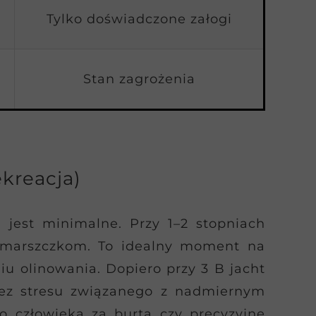
Tylko doświadczone załogi
Stan zagrożenia
ekreacja)
 jest minimalne. Przy 1–2 stopniach
 zmarszczkom. To idealny moment na
u olinowania. Dopiero przy 3 B jacht
bez stresu związanego z nadmiernym
 człowieka za burtą czy precyzyjne