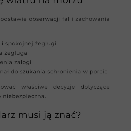
łę wiatru na morzu
podstawie obserwacji fal i zachowania
i spokojnej żeglugi
wa żegluga
enia załogi
gnał do szukania schronienia w porcie
mować właściwe decyzje dotyczące
ę niebezpieczna.
larz musi ją znać?