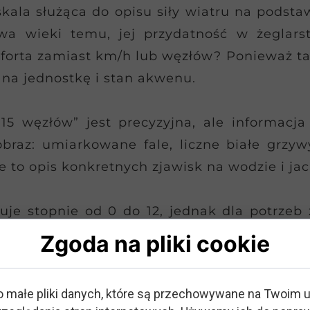
kala służąca do opisu siły wiatru na podsta
wa wieki temu, jej przydatność w żeglars
orta zamiast km/h lub węzłów? Ponieważ ta s
 na jednostkę i stan akwenu.
 15 węzłów” jest precyzyjna, ale informac
raz: umiarkowane fale, liczne białe grzywy
 to opis konkretnych zjawisk na wodzie i jac
je stopnie od 0 do 12, jednak dla potrzeb 
tej granicy jachty rekreacyjne zazwyczaj po
Zgoda na pliki cookie
 skala Beauforta w żeglarstwie, pozwala na 
erpretację prognoz pogody.
o małe pliki danych, które są przechowywane na Twoim 