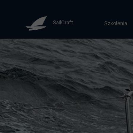
SailCraft
Szkolenia
Sternik mo
Motorowodny
Licencja do
Żeglarz jac
Żeglarz ja
Jachtowy st