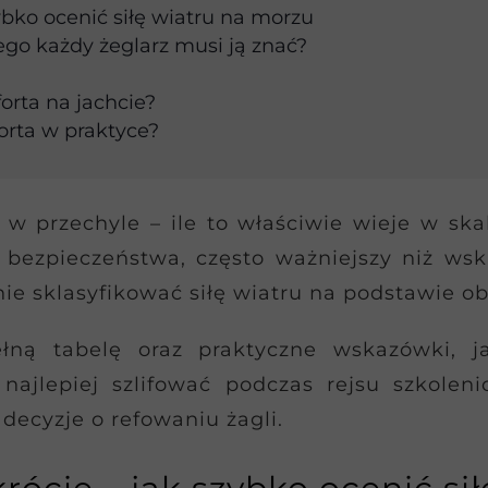
ybko ocenić siłę wiatru na morzu
zego każdy żeglarz musi ją znać?
orta na jachcie?
rta w praktyce?
ię w przechyle – ile to właściwie wieje w s
ezpieczeństwa, często ważniejszy niż wska
e sklasyfikować siłę wiatru na podstawie obs
łną tabelę oraz praktyczne wskazówki, j
najlepiej szlifować podczas rejsu szkolen
decyzje o refowaniu żagli.