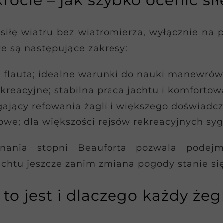
rócie – jak szybko ocenić si
siłę wiatru bez wiatromierza, wyłącznie na 
ze są następujące zakresy:
b flauta; idealne warunki do nauki manewrów 
kreacyjne; stabilna praca jachtu i komforto
gający refowania żagli i większego doświadcz
mowe; dla większości rejsów rekreacyjnych sy
znania stopni Beauforta pozwala podej
chtu jeszcze zanim zmiana pogody stanie si
 to jest i dlaczego każdy żeg