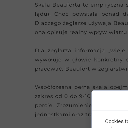
Skala Beauforta to empiryczna s
lądu). Choć powstała ponad d
Dlaczego żeglarze używają Beauf
ona opisuje realny wpływ wiatru
Dla żeglarza informacja „wieje
wywołuje w głowie konkretny ob
pracować. Beaufort w żeglarstwie
Współczesna pełna skala obejmu
zakres od 0 do 9-10 B. Powyżej 
porcie. Zrozumienie, co to jest
jednostkami oraz trafniejszą int
Cookies t