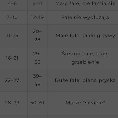
4–6
6–11
Małe fale, nie łamią się
7–10
12–19
Fale się wydłużają
20–
11–15
Małe fale, białe grzywy
28
29–
Średnie fale, białe
16–21
38
grzebienie
39–
22–27
Duże fale, piana pryska
49
28–33
50–61
Morze "siwieje"