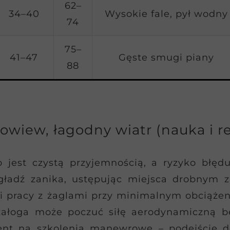
62–
34–40
Wysokie fale, pył wodny
74
75–
41–47
Gęste smugi piany
88
s
powiew, łagodny wiatr (nauka i r
 jest czystą przyjemnością, a ryzyko błędu
 gładź zanika, ustępując miejsca drobnym
i pracy z żaglami przy minimalnym obciążeni
 załoga może poczuć siłę aerodynamiczną 
nt na szkolenia manewrowe – podejście do