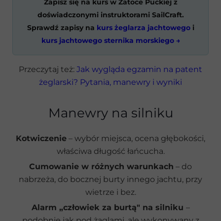
Zapisz się na kurs w Zatoce Puckiej z
doświadczonymi instruktorami SailCraft.
Sprawdź zapisy na
kurs żeglarza jachtowego
i
kurs jachtowego sternika morskiego →
Przeczytaj też:
Jak wygląda egzamin na patent
żeglarski? Pytania, manewry i wyniki
Manewry na silniku
Kotwiczenie
– wybór miejsca, ocena głębokości,
właściwa długość łańcucha.
Cumowanie w różnych warunkach
– do
nabrzeża, do bocznej burty innego jachtu, przy
wietrze i bez.
Alarm „człowiek za burtą" na silniku
–
podobnie jak pod żaglami, ale wykonywany z