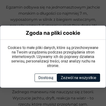
Egzamin odbywa się na jednomasztowym jachcie
morskim o długości co najmniej 7 m,
wyposażonym w silnik z biegiem wstecznym,
przy sile wiatru 1–6 stopni w skali Beauforta. W
trakcie części praktycznej dopuszcza się
Zgoda na pliki cookie
jednokrotne powtórzenie źle wykonanego
elementu.
Cookies to małe pliki danych, które są przechowywane
na Twoim urządzeniu podczas przeglądania stron
internetowych. Używamy ich do poprawy działania
Może Cię zainteresować:
6 powodów, dla których
serwisu, personalizacji treści, oraz analizy ruchu na
warto zrobić patent JSM już w 2026 roku
stronie.
Dostosuj
Zezwól na wszystkie
Jak się przygotować?
Żadnego manewru nie nauczysz się z teorii.
Wyczucie jachtu, dryft, reakcja na wiatr – to
rzeczy, które musisz przepłynąć sam.